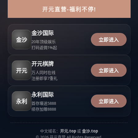
开元直营-福利不停!
金沙国际
金沙
立即进入
20年顶级娱乐
打码返佣1%起
开元棋牌
开元
立即进入
万人同时在线
注册即享7重礼
永利国际
永利
立即进入
首存壕送5888
续存加赠8888
中文域名：
开元.top
或
金沙.top
© 2026 开元直营 All Rights Reserved.